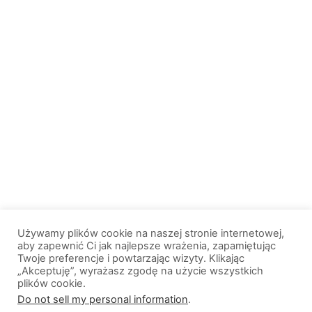
Używamy plików cookie na naszej stronie internetowej,
aby zapewnić Ci jak najlepsze wrażenia, zapamiętując
Twoje preferencje i powtarzając wizyty. Klikając
„Akceptuję”, wyrażasz zgodę na użycie wszystkich
plików cookie.
© 2013-2026, All Rights Reserved. Wszelkie prawa zastrzeżone. |
Do not sell my personal information
.
Wiadomosci.Olsztyn.pl