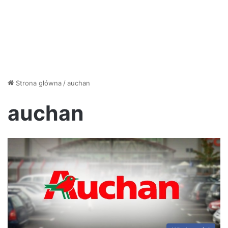
Strona główna
/
auchan
auchan