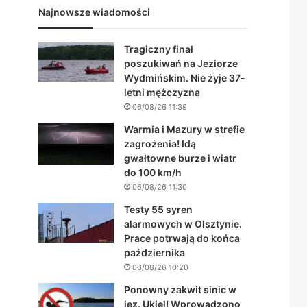
Najnowsze wiadomości
Tragiczny finał
poszukiwań na Jeziorze
Wydmińskim. Nie żyje 37-
letni mężczyzna
06/08/26 11:39
Warmia i Mazury w strefie
zagrożenia! Idą
gwałtowne burze i wiatr
do 100 km/h
06/08/26 11:30
Testy 55 syren
alarmowych w Olsztynie.
Prace potrwają do końca
października
06/08/26 10:20
Ponowny zakwit sinic w
jez. Ukiel! Wprowadzono