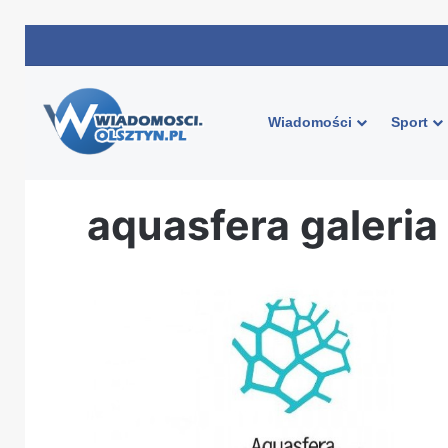
Wiadomości
Sport
Strona główna
/
aquasfera galeria warminska
aquasfera galeri