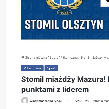
Strona główna
/
Sport
/
Piłka nożna
/
Stomil miażdży Ma
Piłka nożna
Sport
Stomil miażdży Mazura!
punktami z liderem
wiadomosci.olsztyn.pl
10/05/26 19:28
Ostatnia mod