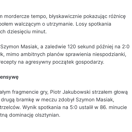
om mordercze tempo, błyskawicznie pokazując różnicę
ołem walczącym o utrzymanie. Losy spotkania
ch dziesięciu minut.
 Szymon Masiak, a zaledwie 120 sekund później na 2:0
k, mimo ambitnych planów sprawienia niespodzianki,
ł recepty na agresywny początek gospodarzy.
fensywę
ałym fragmencie gry, Piotr Jakubowski strzałem głową
ją drugą bramkę w meczu zdobył Szymon Masiak,
strzelców. Wynik spotkania na 5:0 ustalił w 86. minucie
tną dominację olsztynian.