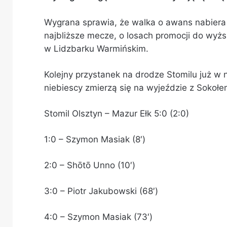
Wygrana sprawia, że walka o awans nabiera 
najbliższe mecze, o losach promocji do wyż
w Lidzbarku Warmińskim.
Kolejny przystanek na drodze Stomilu już w n
niebiescy zmierzą się na wyjeździe z Sokoł
Stomil Olsztyn – Mazur Ełk 5:0 (2:0)
1:0 – Szymon Masiak (8′)
2:0 – Shōtō Unno (10′)
3:0 – Piotr Jakubowski (68′)
4:0 – Szymon Masiak (73′)