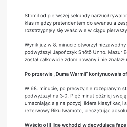
Stomil od pierwszej sekundy narzucił rywal
klas między pretendentem do awansu a zesp
rozstrzygnęły się właściwie w ciągu pierwszy
Wynik już w 8. minucie otworzył niezawodny
podwyższył Japończyk Shōtō Unno. Mazur Eł
został całkowicie zdominowany i nie znalaz
Po przerwie „Duma Warmii” kontynuowała o
W 68. minucie, po precyzyjnie rozegranym st
podwyższył na 3:0. Pięć minut później swo
umacniając się na pozycji lidera klasyfikacji 
rezerwowy Riku Iwamoto, pieczętując absolu
Wyścig o III ligę wchodzi w decydującą fazę