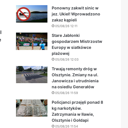
Ponowny zakwit sinic w
jez. Ukiel! Wprowadzono
zakaz kąpieli
05/08/26 12:11
l
Stare Jabłonki
e
gospodarzem Mistrzostw
Europy w siatkówce
plażowej
05/08/26 12:03
Trwają remonty dróg w
Olsztynie. Zmiany na ul.
Janowicza i utrudnienia
na osiedlu Generałów
05/08/26 11:59
Policjanci przejęli ponad 8
kg narkotyków.
Zatrzymania w Iławie,
Olsztynie i Gołdapi
05/08/26 11:54