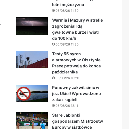
letni mężczyzna
06/08/26 11:39
Warmia i Mazury w strefie
.
zagrożenia! Idą
gwałtowne burze i wiatr
ą
do 100 km/h
06/08/26 11:30
Testy 55 syren
alarmowych w Olsztynie.
Prace potrwają do końca
października
06/08/26 10:20
Ponowny zakwit sinic w
jez. Ukiel! Wprowadzono
zakaz kąpieli
05/08/26 12:11
Stare Jabłonki
gospodarzem Mistrzostw
Europy w siatkówce