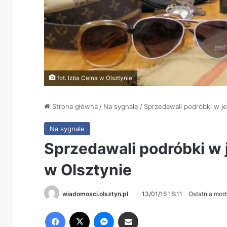
fot. Izba Celna w Olsztynie
Strona główna
/
Na sygnale
/
Sprzedawali podróbki w j
Na sygnale
Sprzedawali podróbki w
w Olsztynie
wiadomosci.olsztyn.pl
13/01/16 16:11
Ostatnia mody
Facebook
X
Messenger
Share via Email