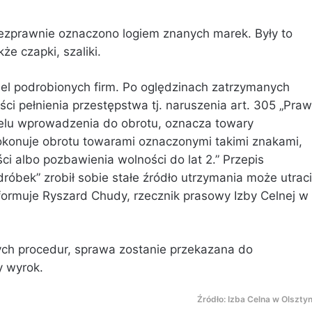
 bezprawnie oznaczono logiem znanych marek. Były to
że czapki, szaliki.
iel podrobionych firm. Po oględzinach zatrzymanych
ci pełnienia przestępstwa tj. naruszenia art. 305 „Pra
celu wprowadzenia do obrotu, oznacza towary
konuje obrotu towarami oznaczonymi takimi znakami,
ci albo pozbawienia wolności do lat 2.” Przepis
dróbek” zrobił sobie stałe źródło utrzymania może utrac
nformuje
Ryszard Chudy
, rzecznik prasowy Izby Celnej w
ych procedur, sprawa zostanie przekazana do
y wyrok.
Źródło: Izba Celna w Olsztyn