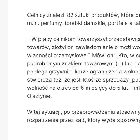
Celnicy znaleźli 82 sztuki produktów, które
m.in. perfumy, torebki damskie, portfele a tak
– W pracy celnikom towarzyszył przedstawic
towarów, złożył on zawiadomienie o możliwoś
własności przemysłowej”. Mówi on: „Kto, w 
podrobionym znakiem towarowym (…) lub do
podlega grzywnie, karze ograniczenia wolnoś
stwierdza też, że jeśli ktoś ze sprzedaży „po
wolność na okres od 6 miesięcy do 5 lat – i
Olsztynie
.
W tej sytuacji, po przeprowadzeniu stosown
rozpatrzenia przez sąd, który wyda stosown