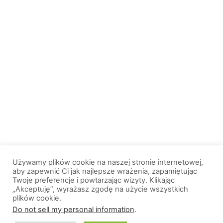
Używamy plików cookie na naszej stronie internetowej,
aby zapewnić Ci jak najlepsze wrażenia, zapamiętując
Twoje preferencje i powtarzając wizyty. Klikając
„Akceptuję”, wyrażasz zgodę na użycie wszystkich
plików cookie.
© 2013-2026, All Rights Reserved. Wszelkie prawa zastrzeżone. |
Do not sell my personal information
.
Wiadomosci.Olsztyn.pl