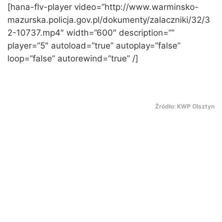
[hana-flv-player video=”http://www.warminsko-
mazurska.policja.gov.pl/dokumenty/zalaczniki/32/3
2-10737.mp4″ width=”600″ description=””
player=”5″ autoload=”true” autoplay=”false”
loop=”false” autorewind=”true” /]
Źródło: KWP Olsztyn