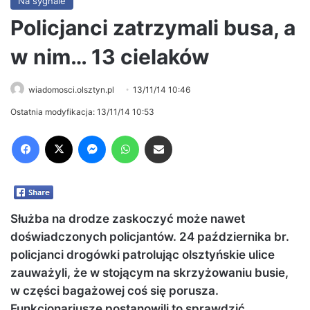
Na sygnale
Policjanci zatrzymali busa, a
w nim… 13 cielaków
wiadomosci.olsztyn.pl
13/11/14 10:46
Ostatnia modyfikacja: 13/11/14 10:53
Facebook
X
Messenger
WhatsApp
Share via Email
Służba na drodze zaskoczyć może nawet
doświadczonych policjantów. 24 października br.
policjanci drogówki patrolując olsztyńskie ulice
zauważyli, że w stojącym na skrzyżowaniu busie,
w części bagażowej coś się porusza.
Funkcjonariusze postanowili to sprawdzić.