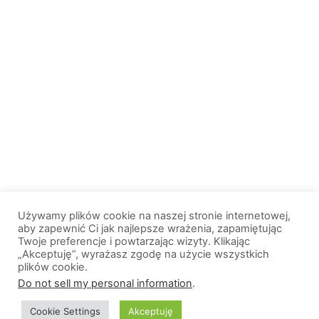
Używamy plików cookie na naszej stronie internetowej,
aby zapewnić Ci jak najlepsze wrażenia, zapamiętując
Twoje preferencje i powtarzając wizyty. Klikając
„Akceptuję”, wyrażasz zgodę na użycie wszystkich
plików cookie.
© 2013-2026, All Rights Reserved. Wszelkie prawa zastrzeżone. |
Do not sell my personal information
.
Wiadomosci.Olsztyn.pl
Cookie Settings
Akceptuję
O nas
Logo portalu
Polityka prywatności
Kontakt