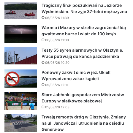
Tragiczny finał poszukiwań na Jeziorze
Wydmińskim. Nie żyje 37-letni mężczyzna
06/08/26 11:39
Warmia i Mazury w strefie zagrożenia! Idą
gwałtowne burze i wiatr do 100 km/h
06/08/26 11:30
Testy 55 syren alarmowych w Olsztynie.
Prace potrwają do końca października
06/08/26 10:20
Ponowny zakwit sinic w jez. Ukiel!
Wprowadzono zakaz kąpieli
05/08/26 12:11
Stare Jabłonki gospodarzem Mistrzostw
Europy w siatkówce plażowej
05/08/26 12:03
Trwają remonty dróg w Olsztynie. Zmiany
na ul. Janowicza i utrudnienia na osiedlu
Generałów