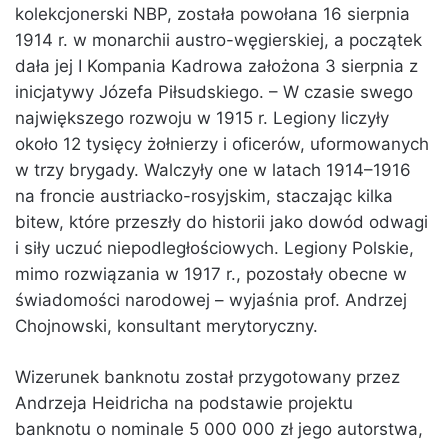
kolekcjonerski NBP, została powołana 16 sierpnia
1914 r. w monarchii austro-węgierskiej, a początek
dała jej I Kompania Kadrowa założona 3 sierpnia z
inicjatywy Józefa Piłsudskiego. – W czasie swego
największego rozwoju w 1915 r. Legiony liczyły
około 12 tysięcy żołnierzy i oficerów, uformowanych
w trzy brygady. Walczyły one w latach 1914–1916
na froncie austriacko-rosyjskim, staczając kilka
bitew, które przeszły do historii jako dowód odwagi
i siły uczuć niepodległościowych. Legiony Polskie,
mimo rozwiązania w 1917 r., pozostały obecne w
świadomości narodowej – wyjaśnia prof. Andrzej
Chojnowski, konsultant merytoryczny.
Wizerunek banknotu został przygotowany przez
Andrzeja Heidricha na podstawie projektu
banknotu o nominale 5 000 000 zł jego autorstwa,