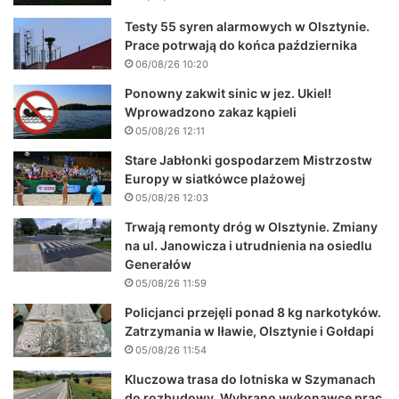
Testy 55 syren alarmowych w Olsztynie.
Prace potrwają do końca października
06/08/26 10:20
Ponowny zakwit sinic w jez. Ukiel!
Wprowadzono zakaz kąpieli
05/08/26 12:11
Stare Jabłonki gospodarzem Mistrzostw
Europy w siatkówce plażowej
05/08/26 12:03
Trwają remonty dróg w Olsztynie. Zmiany
na ul. Janowicza i utrudnienia na osiedlu
Generałów
05/08/26 11:59
Policjanci przejęli ponad 8 kg narkotyków.
Zatrzymania w Iławie, Olsztynie i Gołdapi
05/08/26 11:54
Kluczowa trasa do lotniska w Szymanach
do rozbudowy. Wybrano wykonawcę prac