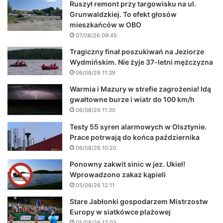
Ruszył remont przy targowisku na ul.
Grunwaldzkiej. To efekt głosów
mieszkańców w OBO
07/08/26 09:45
Tragiczny finał poszukiwań na Jeziorze
Wydmińskim. Nie żyje 37-letni mężczyzna
06/08/26 11:39
Warmia i Mazury w strefie zagrożenia! Idą
gwałtowne burze i wiatr do 100 km/h
06/08/26 11:30
Testy 55 syren alarmowych w Olsztynie.
Prace potrwają do końca października
06/08/26 10:20
Ponowny zakwit sinic w jez. Ukiel!
Wprowadzono zakaz kąpieli
05/08/26 12:11
Stare Jabłonki gospodarzem Mistrzostw
Europy w siatkówce plażowej
05/08/26 12:03