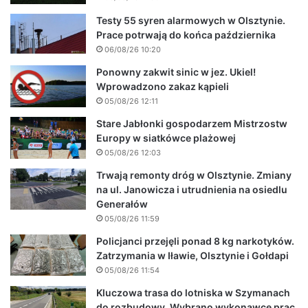
Testy 55 syren alarmowych w Olsztynie.
Prace potrwają do końca października
06/08/26 10:20
Ponowny zakwit sinic w jez. Ukiel!
Wprowadzono zakaz kąpieli
05/08/26 12:11
Stare Jabłonki gospodarzem Mistrzostw
Europy w siatkówce plażowej
05/08/26 12:03
Trwają remonty dróg w Olsztynie. Zmiany
na ul. Janowicza i utrudnienia na osiedlu
Generałów
05/08/26 11:59
Policjanci przejęli ponad 8 kg narkotyków.
Zatrzymania w Iławie, Olsztynie i Gołdapi
05/08/26 11:54
Kluczowa trasa do lotniska w Szymanach
do rozbudowy. Wybrano wykonawcę prac