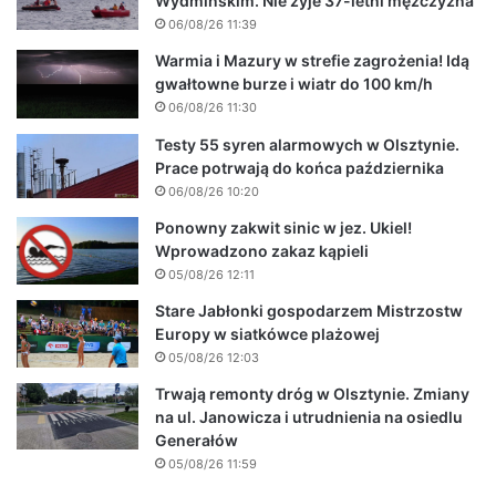
Wydmińskim. Nie żyje 37-letni mężczyzna
06/08/26 11:39
Warmia i Mazury w strefie zagrożenia! Idą
gwałtowne burze i wiatr do 100 km/h
06/08/26 11:30
Testy 55 syren alarmowych w Olsztynie.
Prace potrwają do końca października
06/08/26 10:20
Ponowny zakwit sinic w jez. Ukiel!
Wprowadzono zakaz kąpieli
05/08/26 12:11
Stare Jabłonki gospodarzem Mistrzostw
Europy w siatkówce plażowej
05/08/26 12:03
Trwają remonty dróg w Olsztynie. Zmiany
na ul. Janowicza i utrudnienia na osiedlu
Generałów
05/08/26 11:59