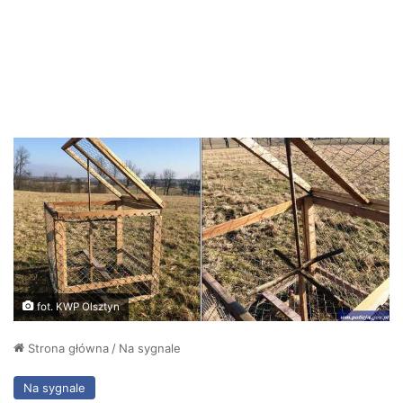
fot. KWP Olsztyn
Strona główna
/
Na sygnale
Na sygnale