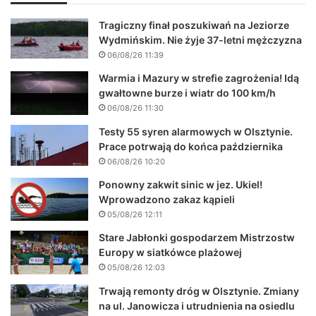
Tragiczny finał poszukiwań na Jeziorze
Wydmińskim. Nie żyje 37-letni mężczyzna
06/08/26 11:39
Warmia i Mazury w strefie zagrożenia! Idą
gwałtowne burze i wiatr do 100 km/h
06/08/26 11:30
Testy 55 syren alarmowych w Olsztynie.
Prace potrwają do końca października
06/08/26 10:20
Ponowny zakwit sinic w jez. Ukiel!
Wprowadzono zakaz kąpieli
05/08/26 12:11
Stare Jabłonki gospodarzem Mistrzostw
Europy w siatkówce plażowej
05/08/26 12:03
Trwają remonty dróg w Olsztynie. Zmiany
na ul. Janowicza i utrudnienia na osiedlu