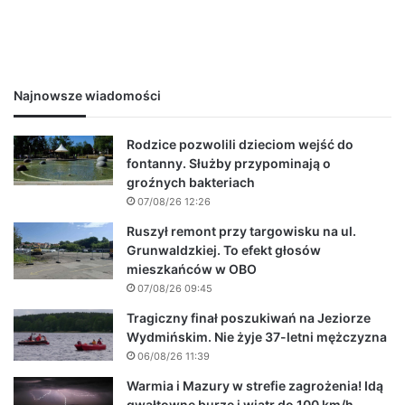
Najnowsze wiadomości
Rodzice pozwolili dzieciom wejść do
fontanny. Służby przypominają o
groźnych bakteriach
07/08/26 12:26
Ruszył remont przy targowisku na ul.
Grunwaldzkiej. To efekt głosów
mieszkańców w OBO
07/08/26 09:45
Tragiczny finał poszukiwań na Jeziorze
Wydmińskim. Nie żyje 37-letni mężczyzna
06/08/26 11:39
Warmia i Mazury w strefie zagrożenia! Idą
gwałtowne burze i wiatr do 100 km/h