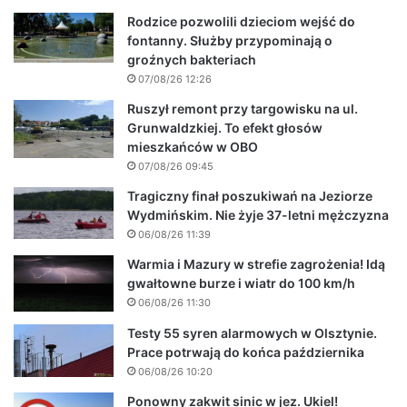
Rodzice pozwolili dzieciom wejść do
fontanny. Służby przypominają o
groźnych bakteriach
07/08/26 12:26
Ruszył remont przy targowisku na ul.
Grunwaldzkiej. To efekt głosów
mieszkańców w OBO
07/08/26 09:45
Tragiczny finał poszukiwań na Jeziorze
Wydmińskim. Nie żyje 37-letni mężczyzna
06/08/26 11:39
Warmia i Mazury w strefie zagrożenia! Idą
gwałtowne burze i wiatr do 100 km/h
06/08/26 11:30
Testy 55 syren alarmowych w Olsztynie.
Prace potrwają do końca października
06/08/26 10:20
Ponowny zakwit sinic w jez. Ukiel!