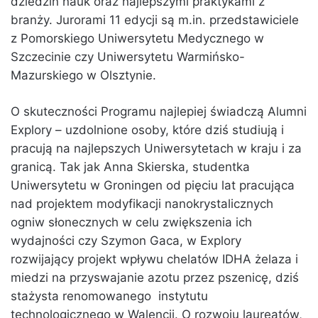
dziedzin nauk oraz najlepszymi praktykami z
branży. Jurorami 11 edycji są m.in. przedstawiciele
z Pomorskiego Uniwersytetu Medycznego w
Szczecinie czy Uniwersytetu Warmińsko-
Mazurskiego w Olsztynie.
O skuteczności Programu najlepiej świadczą Alumni
Explory – uzdolnione osoby, które dziś studiują i
pracują na najlepszych Uniwersytetach w kraju i za
granicą. Tak jak Anna Skierska, studentka
Uniwersytetu w Groningen od pięciu lat pracująca
nad projektem modyfikacji nanokrystalicznych
ogniw słonecznych w celu zwiększenia ich
wydajności czy Szymon Gaca, w Explory
rozwijający projekt wpływu chelatów IDHA żelaza i
miedzi na przyswajanie azotu przez pszenicę, dziś
stażysta renomowanego instytutu
technologicznego w Walencji. O rozwoju laureatów,