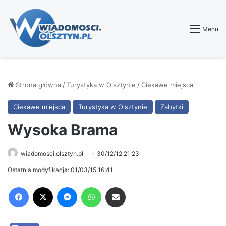
Menu
Strona główna
/
Turystyka w Olsztynie
/
Ciekawe miejsca
Ciekawe miejsca
Turystyka w Olsztynie
Zabytki
Wysoka Brama
wiadomosci.olsztyn.pl
30/12/12 21:23
Ostatnia modyfikacja: 01/03/15 16:41
Facebook
X
Messenger
WhatsApp
Share via Email