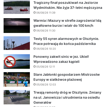
Tragiczny finał poszukiwań na Jeziorze
Wydmińskim. Nie żyje 37-letni mężczyzna
06/08/26 11:39
Warmia i Mazury w strefie zagrożenia! Idą
gwałtowne burze i wiatr do 100 km/h
06/08/26 11:30
Testy 55 syren alarmowych w Olsztynie.
Prace potrwają do końca października
06/08/26 10:20
Ponowny zakwit sinic w jez. Ukiel!
Wprowadzono zakaz kąpieli
05/08/26 12:11
Stare Jabłonki gospodarzem Mistrzostw
Europy w siatkówce plażowej
05/08/26 12:03
Trwają remonty dróg w Olsztynie. Zmiany
na ul. Janowicza i utrudnienia na osiedlu
Generałów