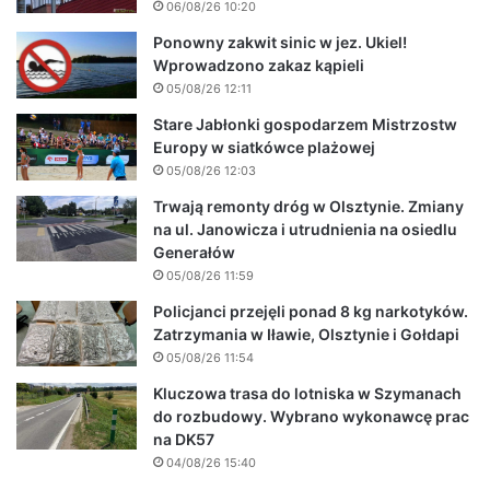
06/08/26 10:20
Ponowny zakwit sinic w jez. Ukiel!
Wprowadzono zakaz kąpieli
05/08/26 12:11
Stare Jabłonki gospodarzem Mistrzostw
Europy w siatkówce plażowej
05/08/26 12:03
Trwają remonty dróg w Olsztynie. Zmiany
na ul. Janowicza i utrudnienia na osiedlu
Generałów
05/08/26 11:59
Policjanci przejęli ponad 8 kg narkotyków.
Zatrzymania w Iławie, Olsztynie i Gołdapi
05/08/26 11:54
Kluczowa trasa do lotniska w Szymanach
do rozbudowy. Wybrano wykonawcę prac
na DK57
04/08/26 15:40