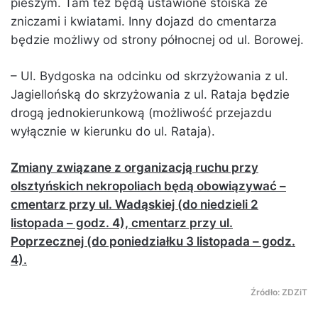
pieszym. Tam też będą ustawione stoiska ze
zniczami i kwiatami. Inny dojazd do cmentarza
będzie możliwy od strony północnej od ul. Borowej.
– Ul. Bydgoska na odcinku od skrzyżowania z ul.
Jagiellońską do skrzyżowania z ul. Rataja będzie
drogą jednokierunkową (możliwość przejazdu
wyłącznie w kierunku do ul. Rataja).
Zmiany związane z organizacją ruchu przy
olsztyńskich nekropoliach będą obowiązywać –
cmentarz przy ul. Wadąskiej (do niedzieli 2
listopada – godz. 4), cmentarz przy ul.
Poprzecznej (do poniedziałku 3 listopada – godz.
4).
Źródło: ZDZiT