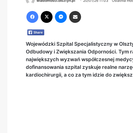
wiadomosci.olsztyn.pl
20/01/26 11:03
Ostatnia mod
Facebook
X
Messenger
Share via Email
Wojewódzki Szpital Specjalistyczny w Olszt
Odbudowy i Zwiększania Odporności. Tym ra
największych wyzwań współczesnej medycyny
dofinansowania szpital zyskuje realne narzę
kardiochirurgii, a co za tym idzie do zwięk