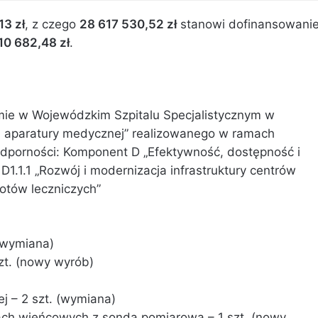
13 zł
, z czego
28 617 530,52 zł
stanowi dofinansowani
10 682,48 zł
.
mie w Wojewódzkim Szpitalu Specjalistycznym w
u i aparatury medycznej” realizowanego w ramach
dporności: Komponent D „Efektywność, dostępność i
1.1.1 „Rozwój i modernizacja infrastruktury centrów
iotów leczniczych”
 (wymiana)
zt. (nowy wyrób)
j – 2 szt. (wymiana)
ch wieńcowych z sondą pomiarową – 1 szt. (nowy