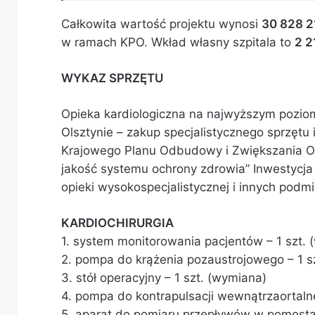
Całkowita wartość projektu wynosi
30 828 2
w ramach KPO. Wkład własny szpitala to
2 2
WYKAZ SPRZĘTU
Opieka kardiologiczna na najwyższym pozio
Olsztynie – zakup specjalistycznego sprzęt
Krajowego Planu Odbudowy i Zwiększania O
jakość systemu ochrony zdrowia” Inwestycja D
opieki wysokospecjalistycznej i innych podm
KARDIOCHIRURGIA
1. system monitorowania pacjentów – 1 szt.
2. pompa do krążenia pozaustrojowego – 1 s
3. stół operacyjny – 1 szt. (wymiana)
4. pompa do kontrapulsacji wewnątrzaortalne
5. aparat do pomiaru przepływów w pomosta