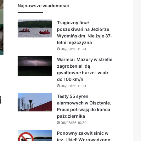
Najnowsze wiadomości
Tragiczny finał
poszukiwań na Jeziorze
Wydmińskim. Nie żyje 37-
letni mężczyzna
06/08/26 11:39
Warmia i Mazury w strefie
zagrożenia! Idą
gwałtowne burze i wiatr
do 100 km/h
06/08/26 11:30
Testy 55 syren
i
alarmowych w Olsztynie.
Prace potrwają do końca
października
06/08/26 10:20
Ponowny zakwit sinic w
jez. Ukiel! Wprowadzono