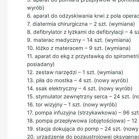
wyrób)
6. aparat do odzyskiwania krwi z pola operac
7. diatermia chirurgiczna – 2 szt. (wymiana)
8. defibrylator z łyżkami do defibrylacji – 4 
9. materac medyczny – 14 szt. (wymiana)
10. łóżko z materacem – 9 szt. (wymiana)
11. aparat do ekg z przystawką do spirometrii
posiadany)
12. zestaw narzędzi – 1 szt. (wymiana)
13. piła do mostka – 4 szt. (nowy wyrób)
14. ssak elektryczny – 4 szt. (nowy wyrób)
15. stymulator zewnętrzny serca – 24 szt. (
16. tor wizyjny – 1 szt. (nowy wyrób)
17. pompa infuzyjna (strzykawkowa) – 96 sz
18. pompa przepływowa (objętościowa) – 12 
19. stacja dokująca do pomp – 24 szt. (now
20. urządzenie do pozaustrojowej oksygenacj