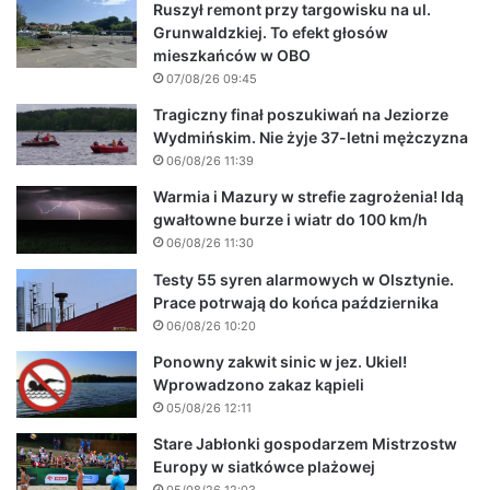
Ruszył remont przy targowisku na ul.
Grunwaldzkiej. To efekt głosów
mieszkańców w OBO
07/08/26 09:45
Tragiczny finał poszukiwań na Jeziorze
Wydmińskim. Nie żyje 37-letni mężczyzna
06/08/26 11:39
Warmia i Mazury w strefie zagrożenia! Idą
gwałtowne burze i wiatr do 100 km/h
06/08/26 11:30
Testy 55 syren alarmowych w Olsztynie.
Prace potrwają do końca października
06/08/26 10:20
Ponowny zakwit sinic w jez. Ukiel!
Wprowadzono zakaz kąpieli
05/08/26 12:11
Stare Jabłonki gospodarzem Mistrzostw
Europy w siatkówce plażowej
05/08/26 12:03