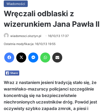
Wiadomości
Wręczali odblaski z
wizerunkiem Jana Pawła II
wiadomosci.olsztyn.pl
16/10/13 17:37
Ostatnia modyfikacja: 16/10/13 19:55
Facebook
X
Messenger
WhatsApp
Share via Email
Wraz z nastaniem jesieni tradycją stało się, że
warmińsko-mazurscy policjanci szczególnie
koncentrują się na bezpieczeństwie
niechronionych uczestników dróg. Powód jest
oczywisty szybko zapada zmrok, a piesi i