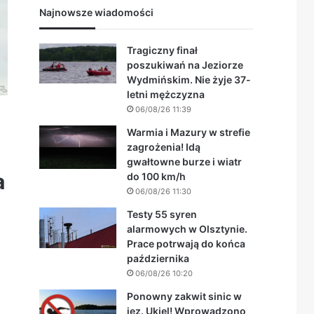
Najnowsze wiadomości
Tragiczny finał
poszukiwań na Jeziorze
Wydmińskim. Nie żyje 37-
letni mężczyzna
06/08/26 11:39
Warmia i Mazury w strefie
zagrożenia! Idą
gwałtowne burze i wiatr
a
do 100 km/h
06/08/26 11:30
Testy 55 syren
alarmowych w Olsztynie.
Prace potrwają do końca
października
06/08/26 10:20
Ponowny zakwit sinic w
jez. Ukiel! Wprowadzono