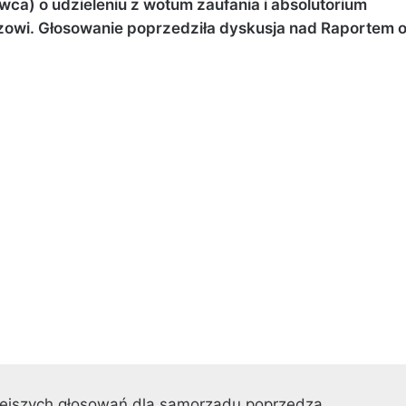
wca) o udzieleniu z wotum zaufania i absolutorium
owi. Głosowanie poprzedziła dyskusja nad Raportem 
żniejszych głosowań dla samorządu poprzedza