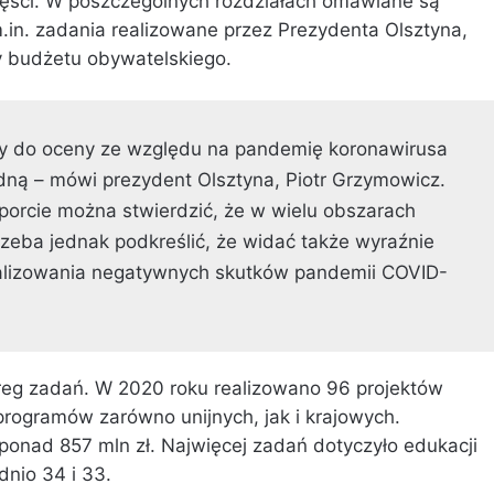
zęści. W poszczególnych rozdziałach omawiane są
.in. zadania realizowane przez Prezydenta Olsztyna,
zy budżetu obywatelskiego.
dny do oceny ze względu na pandemię koronawirusa
odną – mówi prezydent Olsztyna, Piotr Grzymowicz.
porcie można stwierdzić, że w wielu obszarach
zeba jednak podkreślić, że widać także wyraźnie
alizowania negatywnych skutków pandemii COVID-
ereg zadań. W 2020 roku realizowano 96 projektów
rogramów zarówno unijnych, jak i krajowych.
onad 857 mln zł. Najwięcej zadań dotyczyło edukacji
dnio 34 i 33.