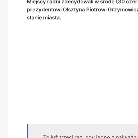
Miejscy radni zdecydowali w środę (30 czer
prezydentowi Olsztyna Piotrowi Grzymowicz
stanie miasta.
To już trzeci raz, gdy jedno z najwa