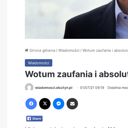
Strona główna
/
Wiadomości
/
Wotum zaufania i absolut
Wiadomości
Wotum zaufania i absolu
wiadomosci.olsztyn.pl
01/07/21 09:19
Ostatnia mod
Facebook
X
Messenger
Share via Email