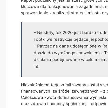
Raport podzielony jest na sześć głównych c
kluczowe dla funkcjonowania zagadnienia, m
sprawozdanie z realizacji strategii miasta c
– Niestety, rok 2020 jest bardzo tru
i dotkliwe restrykcje będące jej poch
– Patrząc na dane udostępnione w Ra
doszło do wyraźnego spowolnienia. Tr
działania podejmowane w celu minim
19.
Niezależnie od tego zrealizowany został sz
finansowanych ze źródeł zewnętrznych – z p
Całościowa kwota dofinansowania wyniosła p
oraz zdrowia i pomocy społecznej – odpowie