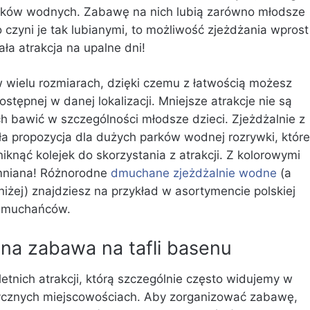
arków wodnych. Zabawę na nich lubią zarówno młodsze
co czyni je tak lubianymi, to możliwość zjeżdżania wprost
a atrakcja na upalne dni!
wielu rozmiarach, dzięki czemu z łatwością możesz
tępnej w danej lokalizacji. Mniejsze atrakcje nie są
ch bawić w szczególności młodsze dzieci. Zjeżdżalnie z
ła propozycja dla dużych parków wodnej rozrywki, które
knąć kolejek do skorzystania z atrakcji. Z kolorowymi
mniana! Różnorodne
dmuchane zjeżdżalnie wodne
(a
niżej) znajdziesz na przykład w asortymencie polskiej
dmuchańców.
na zabawa na tafli basenu
letnich atrakcji, którą szczególnie często widujemy w
ycznych miejscowościach. Aby zorganizować zabawę,