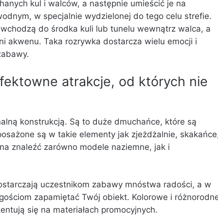
hanych kul i walców, a następnie umieścić je na
odnym, w specjalnie wydzielonej do tego celu strefie.
wchodzą do środka kuli lub tunelu wewnątrz walca, a
ni akwenu. Taka rozrywka dostarcza wielu emocji i
zabawy.
ktowne atrakcje, od których nie
alną konstrukcją. Są to duże dmuchańce, które są
ażone są w takie elementy jak zjeżdżalnie, skakańce
na znaleźć zarówno modele naziemne, jak i
starczają uczestnikom zabawy mnóstwa radości, a w
 gościom zapamiętać Twój obiekt. Kolorowe i różnorodn
zentują się na materiałach promocyjnych.