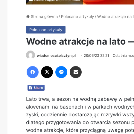
Strona główna
/
Polecane artykuły
/
Wodne atrakcje na 
Polecane artykuły
Wodne atrakcje na lato 
wiadomosci.olsztyn.pl
28/06/23 22:21
Ostatnia mod
Facebook
X
Messenger
Share via Email
Lato trwa, a sezon na wodną zabawę w pełni
akwenami na basenach i w parkach wodnych.
zyski, codziennie dostarczając rozrywki wsz
dlatego przygotowania do otwarcia sezonu 
wodne atrakcje, które przyciągną uwagę pot