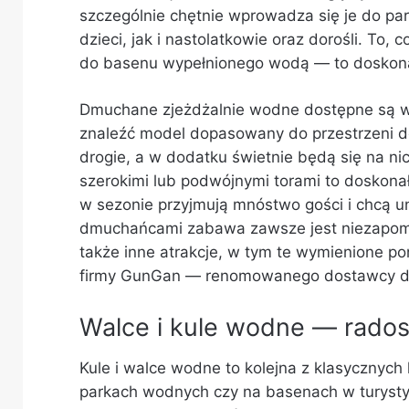
szczególnie chętnie wprowadza się je do p
dzieci, jak i nastolatkowie oraz dorośli. To, 
do basenu wypełnionego wodą — to doskonał
Dmuchane zjeżdżalnie wodne dostępne są w 
znaleźć model dopasowany do przestrzeni dos
drogie, a w dodatku świetnie będą się na ni
szerokimi lub podwójnymi torami to doskona
w sezonie przyjmują mnóstwo gości i chcą uni
dmuchańcami zabawa zawsze jest niezapo
także inne atrakcje, w tym te wymienione po
firmy GunGan — renomowanego dostawcy 
Walce i kule wodne — rados
Kule i walce wodne to kolejna z klasycznych 
parkach wodnych czy na basenach w turyst