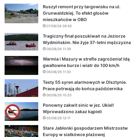
Ruszył remont przy targowisku na ul.
Grunwaldzkiej. To efekt głosów
mieszkańców w OBO
07/08/26 09:45
Tragiczny finał poszukiwań na Jeziorze
Wydmińskim. Nie żyje 37-letni mężczyzna
06/08/26 11:39
Warmia i Mazury w strefie zagrożenia! Idą
gwałtowne burze i wiatr do 100 km/h
06/08/26 11:30
Testy 55 syren alarmowych w Olsztynie.
Prace potrwają do końca października
06/08/26 10:20
Ponowny zakwit sinic w jez. Ukiel!
Wprowadzono zakaz kąpieli
05/08/26 12:11
Stare Jabłonki gospodarzem Mistrzostw
Europy w siatkówce plażowej