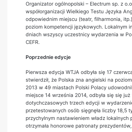
Organizator ogólnopolski – Electrum sp. z o.
współorganizacji Wielkiego Testu Języka An
odpowiednim miejscu (teatr, filharmonia, it
poziom kompetencji językowych. Lokalnym im
dniach wszyscy uczestnicy wydarzenia w Pols
CEFR.
Poprzednie edycje
Pierwsza edycja WTJA odbyła się 17 czerwca
stwierdził, że Polska zna angielski na pozi
2013 w 49 miastach Polski Polacy udowodnili,
miejsce 14 września 2014, odbyła się się ju
dotychczasowych trzech edycji w wydarzenie
przetestowanych osób sięgnęła liczby 18,5 ty
przychylnym nastawieniem władz lokalnych p
otrzymała honorowe patronaty prezydentów,