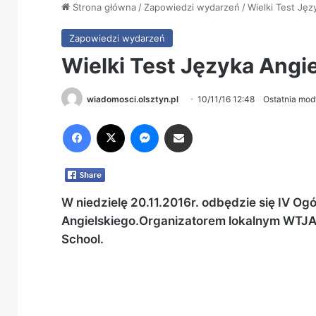
Strona główna
/
Zapowiedzi wydarzeń
/
Wielki Test Jęz
Zapowiedzi wydarzeń
Wielki Test Języka Angi
wiadomosci.olsztyn.pl
10/11/16 12:48
Ostatnia mody
Facebook
X
Messenger
Share via Email
W niedzielę 20.11.2016r. odbędzie się IV Og
Angielskiego.Organizatorem lokalnym WTJA 
School.