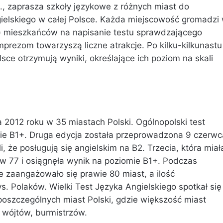
o., zaprasza szkoły językowe z różnych miast do
gielskiego w całej Polsce. Każda miejscowość gromadzi
p.) mieszkańców na napisanie testu sprawdzającego
prezom towarzyszą liczne atrakcje. Po kilku-kilkunastu
ce otrzymują wyniki, określające ich poziom na skali
 2012 roku w 35 miastach Polski. Ogólnopolski test
omie B1+. Druga edycja została przeprowadzona 9 czerwc
 że posługują się angielskim na B2. Trzecia, która miał
ż w 77 i osiągnęła wynik na poziomie B1+. Podczas
 zaangażowało się prawie 80 miast, a ilość
s. Polaków. Wielki Test Języka Angielskiego spotkał się
oszczególnych miast Polski, gdzie większość miast
 wójtów, burmistrzów.