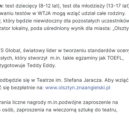
w:
test dziecięcy (8-12 lat), test dla młodzieży (13-17 lat
icowaniu testów w WTJA mogą wziąć udział całe rodziny.
, który będzie niewidoczny dla pozostałych uczestnikó
ator lokalny, poda uśredniony wynik dla miasta: „Olszt
 Global, światowy lider w tworzeniu standardów ocen
słych, który stworzył m.in. takie egzaminy jak TOEFL,
rzygotowuje Teddy Eddy.
 odbędzie się w Teatrze im. Stefana Jaracza. Aby wziąć
ć się bezpłatnie na:
www.olsztyn.znaangielski.pl
rania liczne nagrody m.in.podwójne zaproszenie na
sób, zaproszenia na wieczorną sztukę do teatru,