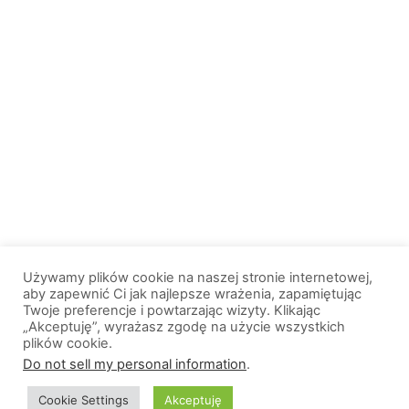
Używamy plików cookie na naszej stronie internetowej,
aby zapewnić Ci jak najlepsze wrażenia, zapamiętując
Twoje preferencje i powtarzając wizyty. Klikając
„Akceptuję”, wyrażasz zgodę na użycie wszystkich
plików cookie.
© 2013-2026, All Rights Reserved. Wszelkie prawa zastrzeżone. |
Do not sell my personal information
.
Wiadomosci.Olsztyn.pl
Cookie Settings
Akceptuję