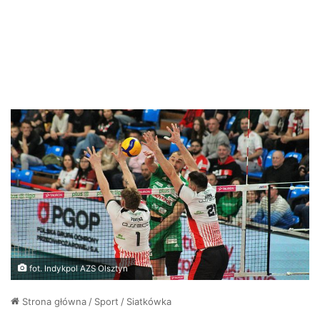
fot. Indykpol AZS Olsztyn
Strona główna
/
Sport
/
Siatkówka