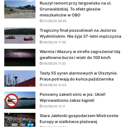
Ruszył remont przy targowisku na ul.
Grunwaldzkiej. To efekt głosów
mieszkańców w OBO
07/08/26 09:45
Tragiczny finał poszukiwań na Jeziorze
Wydmińskim. Nie żyje 37-letni mężczyzna
06/08/26 11:39
Warmia i Mazury w strefie zagrożenia! Idą
gwałtowne burze i wiatr do 100 km/h
06/08/26 11:30
Testy 55 syren alarmowych w Olsztynie.
Prace potrwają do końca października
06/08/26 10:20
Ponowny zakwit sinic w jez. Ukiel!
Wprowadzono zakaz kąpieli
05/08/26 12:11
Stare Jabłonki gospodarzem Mistrzostw
Europy w siatkówce plażowej