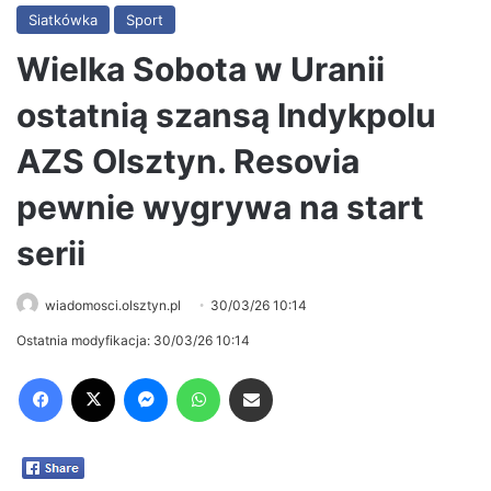
Siatkówka
Sport
Wielka Sobota w Uranii
ostatnią szansą Indykpolu
AZS Olsztyn. Resovia
pewnie wygrywa na start
serii
wiadomosci.olsztyn.pl
30/03/26 10:14
Ostatnia modyfikacja: 30/03/26 10:14
Facebook
X
Messenger
WhatsApp
Share via Email