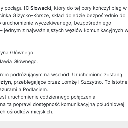
sy pociągu
IC Słowacki
, który do tej pory kończył bieg w
odcinka Giżycko–Korsze, skład dojedzie bezpośrednio do
 to uruchomienie wyczekiwanego, bezpośredniego
 – jednym z najważniejszych węzłów komunikacyjnych 
tyna Głównego.
cławia Głównego.
żerom podróżującym na wschód. Uruchomione zostaną
sztyn
, przebiegające przez Łomżę i Szczytno. To istotne
azurami a Podlasiem.
est uruchomienie codziennego połączenia
ana ta poprawi dostępność komunikacyjną południowej
ych ośrodków miejskich.