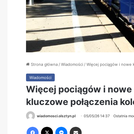
Strona główna
/
Wiadomości
/
Więcej pociągów i nowe k
Wiadomości
Więcej pociągów i nowe 
kluczowe połączenia ko
wiadomosci.olsztyn.pl
05/05/26 14:37
Ostatnia mo
Facebook
X
Messenger
Share via Email