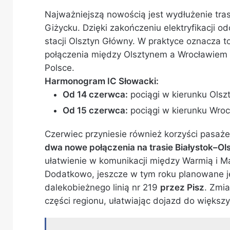
Najważniejszą nowością jest wydłużenie tra
Giżycku. Dzięki zakończeniu elektryfikacji 
stacji Olsztyn Główny. W praktyce oznacza
połączenia między Olsztynem a Wrocławiem
Polsce.
Harmonogram IC Słowacki:
Od 14 czerwca:
pociągi w kierunku Olsz
Od 15 czerwca:
pociągi w kierunku Wro
Czerwiec przyniesie również korzyści pasa
dwa nowe połączenia na trasie Białystok–Ol
ułatwienie w komunikacji między Warmią i M
Dodatkowo, jeszcze w tym roku planowane j
dalekobieżnego linią nr 219
przez Pisz
. Zmi
części regionu, ułatwiając dojazd do większ