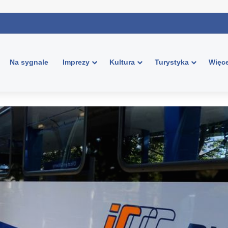
Na sygnale
Imprezy
Kultura
Turystyka
Więce