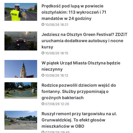
Prędkość pod lupą w powiecie
olsztyńskim: 113 wykroczeń i 71
mandatów w 24 godziny
10/08/26 18:21
Jedziesz na Olsztyn Green Festival? ZDZiT
uruchamia dodatkowe autobusy i nocne
kursy
10/08/26 18:15
W piątek Urząd Miasta Olsztyna będzie
nieczynny
10/08/26 18:12
Rodzice pozwolili dzieciom wejść do
fontanny. Służby przypominają o
groźnych bakteriach
07/08/26 12:26
Ruszył remont przy targowisku na ul.
Grunwaldzkiej. To efekt głosów
mieszkańców w OBO
07/08/26 09:45