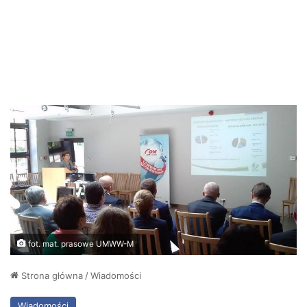
fot. mat. prasowe UMWW-M
Strona główna
/
Wiadomości
Wiadomości