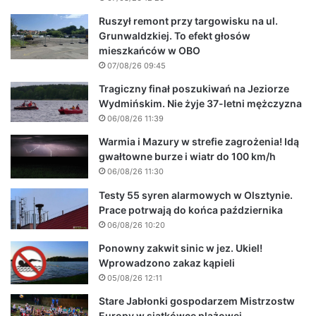
Ruszył remont przy targowisku na ul.
Grunwaldzkiej. To efekt głosów
mieszkańców w OBO
07/08/26 09:45
Tragiczny finał poszukiwań na Jeziorze
Wydmińskim. Nie żyje 37-letni mężczyzna
06/08/26 11:39
Warmia i Mazury w strefie zagrożenia! Idą
gwałtowne burze i wiatr do 100 km/h
06/08/26 11:30
Testy 55 syren alarmowych w Olsztynie.
Prace potrwają do końca października
06/08/26 10:20
Ponowny zakwit sinic w jez. Ukiel!
Wprowadzono zakaz kąpieli
05/08/26 12:11
Stare Jabłonki gospodarzem Mistrzostw
Europy w siatkówce plażowej