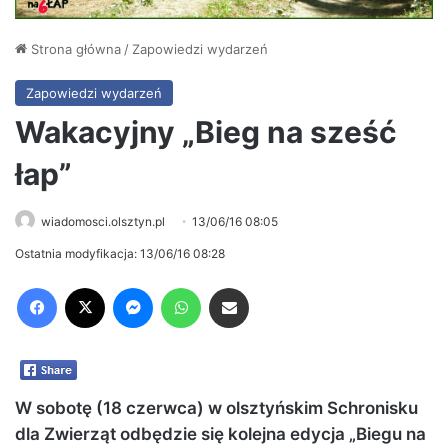
Strona główna
/
Zapowiedzi wydarzeń
Zapowiedzi wydarzeń
Wakacyjny „Bieg na sześć
łap”
wiadomosci.olsztyn.pl
13/06/16 08:05
Ostatnia modyfikacja: 13/06/16 08:28
Facebook
X
Messenger
WhatsApp
Share via Email
W sobotę (18 czerwca) w olsztyńskim Schronisku
dla Zwierząt odbędzie się kolejna edycja „Biegu na