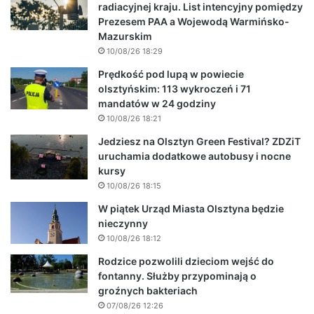
radiacyjnej kraju. List intencyjny pomiędzy
Prezesem PAA a Wojewodą Warmińsko-
Mazurskim
10/08/26 18:29
Prędkość pod lupą w powiecie
olsztyńskim: 113 wykroczeń i 71
mandatów w 24 godziny
10/08/26 18:21
Jedziesz na Olsztyn Green Festival? ZDZiT
uruchamia dodatkowe autobusy i nocne
kursy
10/08/26 18:15
W piątek Urząd Miasta Olsztyna będzie
nieczynny
10/08/26 18:12
Rodzice pozwolili dzieciom wejść do
fontanny. Służby przypominają o
groźnych bakteriach
07/08/26 12:26