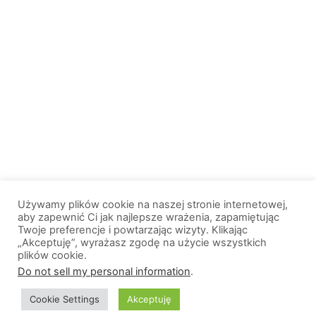
Używamy plików cookie na naszej stronie internetowej,
aby zapewnić Ci jak najlepsze wrażenia, zapamiętując
Twoje preferencje i powtarzając wizyty. Klikając
„Akceptuję”, wyrażasz zgodę na użycie wszystkich
plików cookie.
© 2013-2026, All Rights Reserved. Wszelkie prawa zastrzeżone. |
Do not sell my personal information
.
Wiadomosci.Olsztyn.pl
Cookie Settings
Akceptuję
O nas
Logo portalu
Polityka prywatności
Kontakt