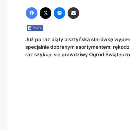
Facebook
X
Messenger
Share via Email
Już po raz piąty olsztyńską starówkę wypeł
specjalnie dobranym asortymentem: rękodz
raz szykuje się prawdziwy Ogród Świąteczn