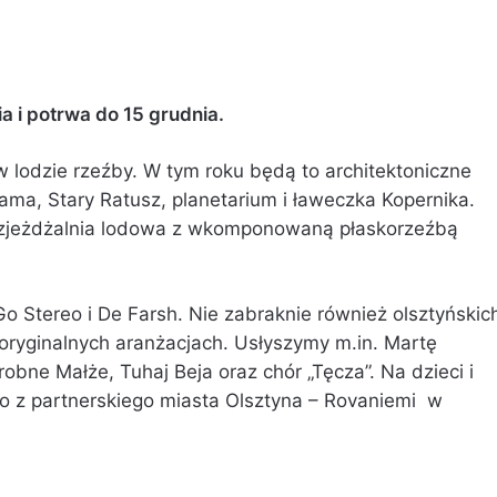
a i potrwa do 15 grudnia.
 lodzie rzeźby. W tym roku będą to architektoniczne
ma, Stary Ratusz, planetarium i ławeczka Kopernika.
e zjeżdżalnia lodowa z wkomponowaną płaskorzeźbą
o Stereo i De Farsh. Nie zabraknie również olsztyńskic
 oryginalnych aranżacjach. Usłyszymy m.in. Martę
obne Małże, Tuhaj Beja oraz chór „Tęcza”. Na dzieci i
to z partnerskiego miasta Olsztyna – Rovaniemi w