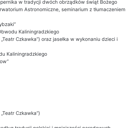
opernika w tradycji dwóch obrządków świąt Bożego
serwatorium Astronomiczne, seminarium z tłumaczeniem
ybzaki”
 Obwodu Kaliningradzkiego
 „Teatr Czkawka”) oraz jasełka w wykonaniu dzieci i
du Kaliningradzkiego
how”
 „Teatr Czkawka”)
edług tradycji polskiej i mniejszości narodowych