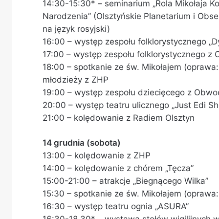
14:30-15:30* – seminarium „Rola Mikołaja K
Narodzenia” (Olsztyńskie Planetarium i Ob
na język rosyjski)
16:00 – występ zespołu folklorystycznego „D
17:00 – występ zespołu folklorystycznego z
18:00 – spotkanie ze św. Mikołajem (oprawa:
młodzieży z ZHP
19:00 – występ zespołu dziecięcego z Obwo
20:00 – występ teatru ulicznego „Just Edi S
21:00 – kolędowanie z Radiem Olsztyn
14 grudnia (sobota)
13:00 – kolędowanie z ZHP
14:00 – kolędowanie z chórem „Tęcza”
15:00-21:00 – atrakcje „Biegnącego Wilka”
15:30 – spotkanie ze św. Mikołajem (oprawa:
16:30 – występ teatru ognia „ASURA”
16:30-18.30* – wystawa stołów wigilijnych w