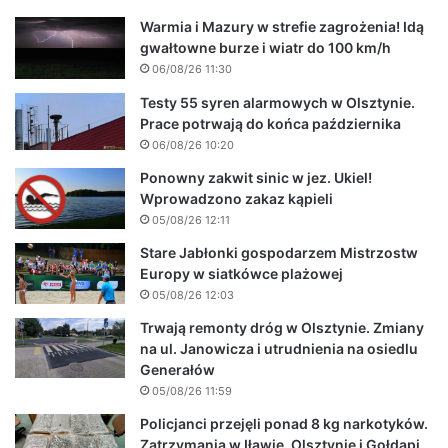
Warmia i Mazury w strefie zagrożenia! Idą
gwałtowne burze i wiatr do 100 km/h
06/08/26 11:30
Testy 55 syren alarmowych w Olsztynie.
Prace potrwają do końca października
06/08/26 10:20
Ponowny zakwit sinic w jez. Ukiel!
Wprowadzono zakaz kąpieli
05/08/26 12:11
Stare Jabłonki gospodarzem Mistrzostw
Europy w siatkówce plażowej
05/08/26 12:03
Trwają remonty dróg w Olsztynie. Zmiany
na ul. Janowicza i utrudnienia na osiedlu
Generałów
05/08/26 11:59
Policjanci przejęli ponad 8 kg narkotyków.
Zatrzymania w Iławie, Olsztynie i Gołdapi