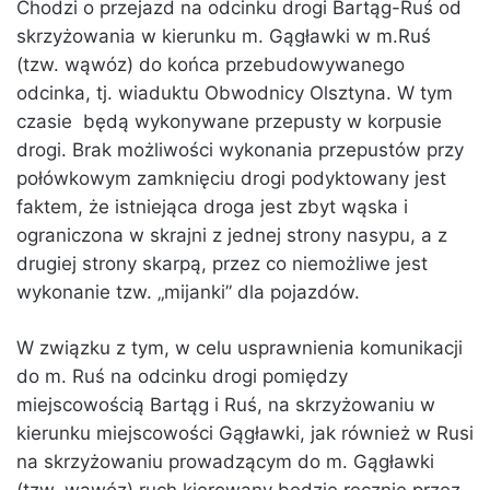
Chodzi o przejazd na odcinku drogi Bartąg-Ruś od
skrzyżowania w kierunku m. Gągławki w m.Ruś
(tzw. wąwóz) do końca przebudowywanego
odcinka, tj. wiaduktu Obwodnicy Olsztyna. W tym
czasie będą wykonywane przepusty w korpusie
drogi. Brak możliwości wykonania przepustów przy
połówkowym zamknięciu drogi podyktowany jest
faktem, że istniejąca droga jest zbyt wąska i
ograniczona w skrajni z jednej strony nasypu, a z
drugiej strony skarpą, przez co niemożliwe jest
wykonanie tzw. „mijanki” dla pojazdów.
W związku z tym, w celu usprawnienia komunikacji
do m. Ruś na odcinku drogi pomiędzy
miejscowością Bartąg i Ruś, na skrzyżowaniu w
kierunku miejscowości Gągławki, jak również w Rusi
na skrzyżowaniu prowadzącym do m. Gągławki