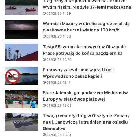
Tragiczny finał poszukiwań na Jeziorze
Wydmińskim. Nie żyje 37-letni mężczyzna
06/08/26 11:39
Warmia i Mazury w strefie zagrożenia! Idą
gwałtowne burze i wiatr do 100 km/h
06/08/26 11:30
Testy 55 syren alarmowych w Olsztynie.
Prace potrwają do końca października
06/08/26 10:20
Ponowny zakwit sinic w jez. Ukiel!
Wprowadzono zakaz kąpieli
05/08/26 12:11
Stare Jabłonki gospodarzem Mistrzostw
Europy w siatkówce plażowej
05/08/26 12:03
Trwają remonty dróg w Olsztynie. Zmiany
na ul. Janowicza i utrudnienia na osiedlu
Generałów
05/08/26 11:59