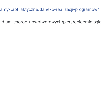
ramy-profilaktyczne/dane-o-realizacji-programow/
pendium-chorob-nowotworowych/piers/epidemiologia