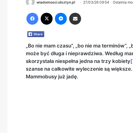
wiadomosci.olsztyn.pl
27/03/26 09:54
Ostatnia mo
Facebook
X
Messenger
Share via Email
„Bo nie mam czasu”, „bo nie ma terminów”, „b
może być długa i nieprawdziwa. Według ma
skorzystała niespełna jedna na trzy kobiety
[
szanse na całkowite wyleczenie są większe
Mammobusy już jadę.