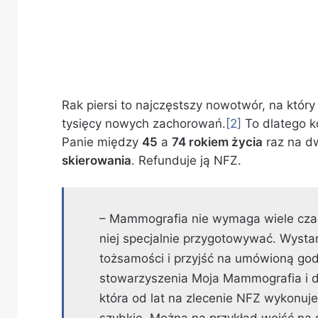
Rak piersi to najczęstszy nowotwór, na który
tysięcy nowych zachorowań.
[2]
To dlatego k
Panie między
45
a
74 rokiem życia
raz na dw
skierowania
. Refunduje ją NFZ.
– Mammografia nie wymaga wiele cza
niej specjalnie przygotowywać. Wysta
tożsamości i przyjść na umówioną go
stowarzyszenia Moja Mammografia i dy
która od lat na zlecenie NFZ wykonuj
szybkie. Można na przykład wejść na