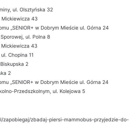
, ul. Olsztyńska 32
 Mickiewicza 43
omu „SENIOR+ w Dobrym Mieście ul. Górna 24
owej, ul. Polna 8
 Mickiewicza 43
l. Chopina 11
iskupska 2
ska 2
omu „SENIOR+ w Dobrym Mieście ul. Górna 24
lno-Przedszkolnym, ul. Kolejowa 5
.pl/zapobiegaj/zbadaj-piersi-mammobus-przyjedzie-do-