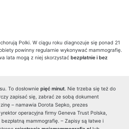
 chorują Polki. W ciągu roku diagnozuje się ponad 21
obiety powinny regularnie wykonywać mammografię.
a lata mogą z niej skorzystać
bezpłatnie i bez
su. To dosłownie
pięć minut
. Nie trzeba się też do
rczy zapisać się, zabrać ze sobą dokument
dzinę – namawia Dorota Sepko, prezes
rektor operacyjna firmy Geneva Trust Polska,
e bezpłatną mammografię. – Zapisy są łatwe i
 stronę
rejestracja.mojamammografia.pl
lub