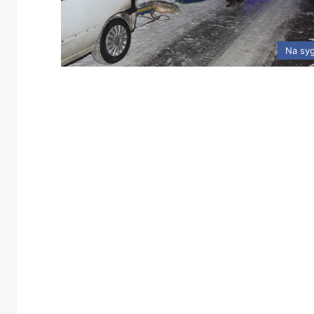
Na sy