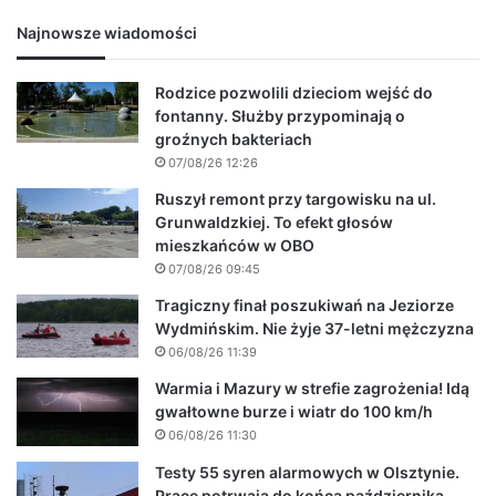
Najnowsze wiadomości
Rodzice pozwolili dzieciom wejść do
fontanny. Służby przypominają o
groźnych bakteriach
07/08/26 12:26
Ruszył remont przy targowisku na ul.
Grunwaldzkiej. To efekt głosów
mieszkańców w OBO
07/08/26 09:45
Tragiczny finał poszukiwań na Jeziorze
Wydmińskim. Nie żyje 37-letni mężczyzna
06/08/26 11:39
Warmia i Mazury w strefie zagrożenia! Idą
gwałtowne burze i wiatr do 100 km/h
06/08/26 11:30
Testy 55 syren alarmowych w Olsztynie.
Prace potrwają do końca października