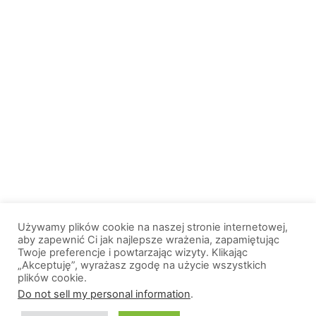
Używamy plików cookie na naszej stronie internetowej,
aby zapewnić Ci jak najlepsze wrażenia, zapamiętując
Twoje preferencje i powtarzając wizyty. Klikając
„Akceptuję”, wyrażasz zgodę na użycie wszystkich
plików cookie.
© 2013-2026, All Rights Reserved. Wszelkie prawa zastrzeżone. |
Do not sell my personal information
.
Wiadomosci.Olsztyn.pl