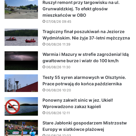
Ruszył remont przy targowisku na ul.
Grunwaldzkiej. To efekt głosów
mieszkańców w OBO
07/08/26 09:45
Tragiczny finał poszukiwań na Jeziorze
Wydmińskim. Nie żyje 37-letni mężczyzna
06/08/26 11:39
Warmia i Mazury w strefie zagrożenia! Idą
gwałtowne burze i wiatr do 100 km/h
06/08/26 11:30
Testy 55 syren alarmowych w Olsztynie.
Prace potrwają do końca października
06/08/26 10:20
Ponowny zakwit sinic w jez. Ukiel!
Wprowadzono zakaz kąpieli
05/08/26 12:11
Stare Jabłonki gospodarzem Mistrzostw
Europy w siatkówce plażowej
05/08/26 12:03