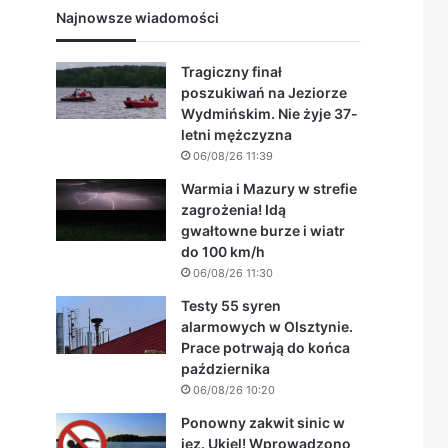
Najnowsze wiadomości
Tragiczny finał
poszukiwań na Jeziorze
Wydmińskim. Nie żyje 37-
letni mężczyzna
06/08/26 11:39
Warmia i Mazury w strefie
zagrożenia! Idą
gwałtowne burze i wiatr
do 100 km/h
06/08/26 11:30
Testy 55 syren
alarmowych w Olsztynie.
Prace potrwają do końca
października
06/08/26 10:20
Ponowny zakwit sinic w
jez. Ukiel! Wprowadzono