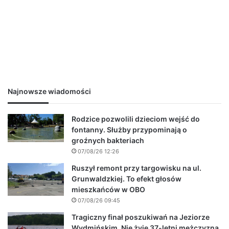
Najnowsze wiadomości
Rodzice pozwolili dzieciom wejść do
fontanny. Służby przypominają o
groźnych bakteriach
07/08/26 12:26
Ruszył remont przy targowisku na ul.
Grunwaldzkiej. To efekt głosów
mieszkańców w OBO
07/08/26 09:45
Tragiczny finał poszukiwań na Jeziorze
Wydmińskim. Nie żyje 37-letni mężczyzna