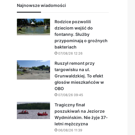
Najnowsze wiadomości
Rodzice pozwolili
dzieciom wejść do
fontanny. Służby
przypominają o groźnych
bakteriach
07/08/26 12:26
Ruszył remont przy
targowisku na ul.
Grunwaldzkiej. To efekt
głosów mieszkańców w
OBO
07/08/26 09:45
Tragiczny finał
poszukiwań na Jeziorze
Wydmińskim. Nie żyje 37-
letni mężczyzna
06/08/26 11:39