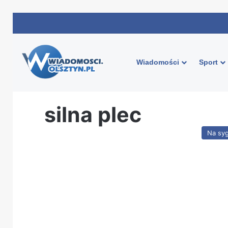
Wiadomości
Sport
Strona główna
/
silna plec
silna plec
Na sy