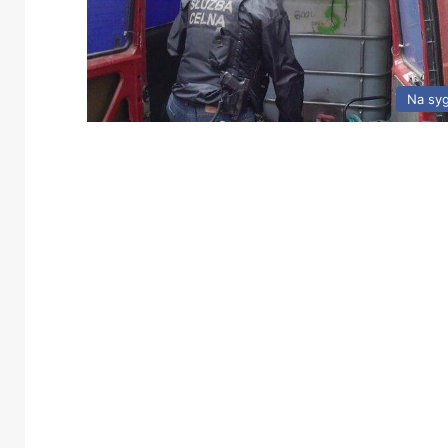
Na sy