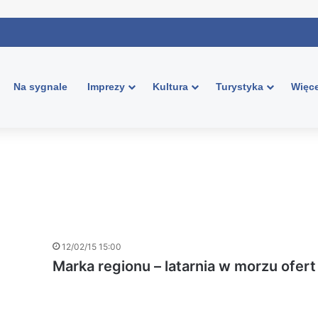
Na sygnale
Imprezy
Kultura
Turystyka
Więce
12/02/15 15:00
Marka regionu – latarnia w morzu ofert