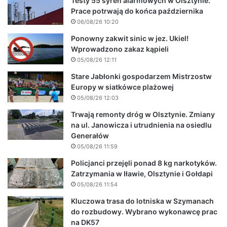
Testy 55 syren alarmowych w Olsztynie.
Prace potrwają do końca października
06/08/26 10:20
Ponowny zakwit sinic w jez. Ukiel!
Wprowadzono zakaz kąpieli
05/08/26 12:11
Stare Jabłonki gospodarzem Mistrzostw
Europy w siatkówce plażowej
05/08/26 12:03
Trwają remonty dróg w Olsztynie. Zmiany
na ul. Janowicza i utrudnienia na osiedlu
Generałów
05/08/26 11:59
Policjanci przejęli ponad 8 kg narkotyków.
Zatrzymania w Iławie, Olsztynie i Gołdapi
05/08/26 11:54
Kluczowa trasa do lotniska w Szymanach
do rozbudowy. Wybrano wykonawcę prac
na DK57