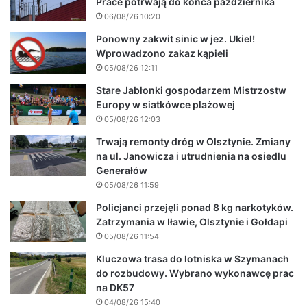
Prace potrwają do końca października
06/08/26 10:20
Ponowny zakwit sinic w jez. Ukiel!
Wprowadzono zakaz kąpieli
05/08/26 12:11
Stare Jabłonki gospodarzem Mistrzostw
Europy w siatkówce plażowej
05/08/26 12:03
Trwają remonty dróg w Olsztynie. Zmiany
na ul. Janowicza i utrudnienia na osiedlu
Generałów
05/08/26 11:59
Policjanci przejęli ponad 8 kg narkotyków.
Zatrzymania w Iławie, Olsztynie i Gołdapi
05/08/26 11:54
Kluczowa trasa do lotniska w Szymanach
do rozbudowy. Wybrano wykonawcę prac
na DK57
04/08/26 15:40