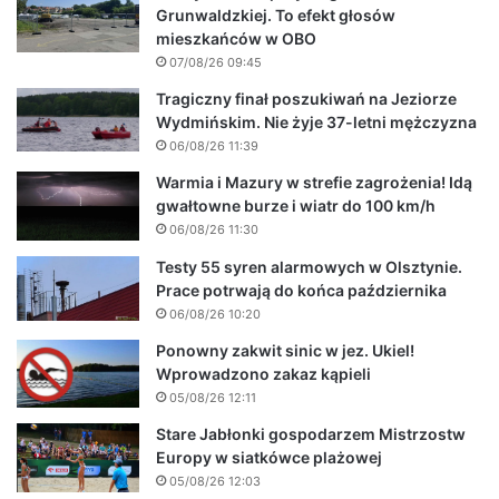
Grunwaldzkiej. To efekt głosów
mieszkańców w OBO
07/08/26 09:45
Tragiczny finał poszukiwań na Jeziorze
Wydmińskim. Nie żyje 37-letni mężczyzna
06/08/26 11:39
Warmia i Mazury w strefie zagrożenia! Idą
gwałtowne burze i wiatr do 100 km/h
06/08/26 11:30
Testy 55 syren alarmowych w Olsztynie.
Prace potrwają do końca października
06/08/26 10:20
Ponowny zakwit sinic w jez. Ukiel!
Wprowadzono zakaz kąpieli
05/08/26 12:11
Stare Jabłonki gospodarzem Mistrzostw
Europy w siatkówce plażowej
05/08/26 12:03