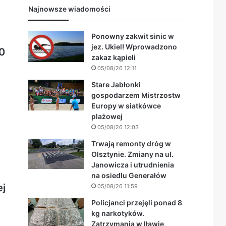
Najnowsze wiadomości
Ponowny zakwit sinic w
jez. Ukiel! Wprowadzono
10
zakaz kąpieli
05/08/26 12:11
Stare Jabłonki
gospodarzem Mistrzostw
Europy w siatkówce
plażowej
05/08/26 12:03
Trwają remonty dróg w
Olsztynie. Zmiany na ul.
Janowicza i utrudnienia
na osiedlu Generałów
ej
05/08/26 11:59
Policjanci przejęli ponad 8
kg narkotyków.
Zatrzymania w Iławie,