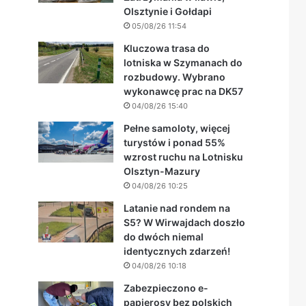
Olsztynie i Gołdapi
05/08/26 11:54
Kluczowa trasa do
lotniska w Szymanach do
rozbudowy. Wybrano
wykonawcę prac na DK57
04/08/26 15:40
Pełne samoloty, więcej
turystów i ponad 55%
wzrost ruchu na Lotnisku
Olsztyn-Mazury
04/08/26 10:25
Latanie nad rondem na
S5? W Wirwajdach doszło
do dwóch niemal
identycznych zdarzeń!
04/08/26 10:18
Zabezpieczono e-
papierosy bez polskich