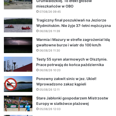
Grunwaldzkiej. To efekt głosów
mieszkańców w OBO
07/08/26 09:45
Tragiczny finał poszukiwań na Jeziorze
Wydmińskim. Nie żyje 37-letni mężczyzna
06/08/26 11:39
Warmia i Mazury w strefie zagrożenia! Idą
gwałtowne burze i wiatr do 100 km/h
06/08/26 11:30
Testy 55 syren alarmowych w Olsztynie.
Prace potrwają do końca października
06/08/26 10:20
Ponowny zakwit sinic w jez. Ukiel!
Wprowadzono zakaz kąpieli
05/08/26 12:11
Stare Jabłonki gospodarzem Mistrzostw
Europy w siatkówce plażowej
05/08/26 12:03