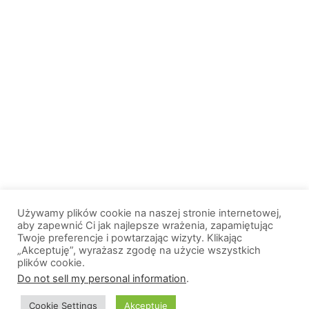
Używamy plików cookie na naszej stronie internetowej,
aby zapewnić Ci jak najlepsze wrażenia, zapamiętując
Twoje preferencje i powtarzając wizyty. Klikając
„Akceptuję”, wyrażasz zgodę na użycie wszystkich
plików cookie.
© 2013-2026, All Rights Reserved. Wszelkie prawa zastrzeżone. |
Do not sell my personal information
.
Wiadomosci.Olsztyn.pl
Cookie Settings
Akceptuję