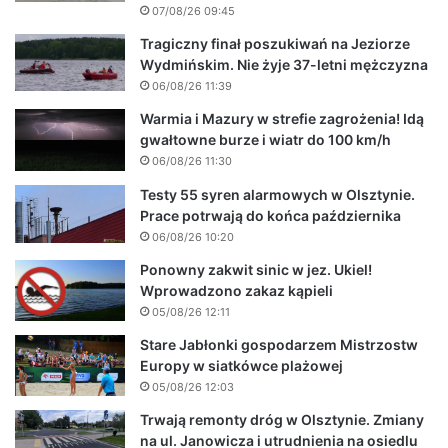
07/08/26 09:45
Tragiczny finał poszukiwań na Jeziorze
Wydmińskim. Nie żyje 37-letni mężczyzna
06/08/26 11:39
Warmia i Mazury w strefie zagrożenia! Idą
gwałtowne burze i wiatr do 100 km/h
06/08/26 11:30
Testy 55 syren alarmowych w Olsztynie.
Prace potrwają do końca października
06/08/26 10:20
Ponowny zakwit sinic w jez. Ukiel!
Wprowadzono zakaz kąpieli
05/08/26 12:11
Stare Jabłonki gospodarzem Mistrzostw
Europy w siatkówce plażowej
05/08/26 12:03
Trwają remonty dróg w Olsztynie. Zmiany
na ul. Janowicza i utrudnienia na osiedlu