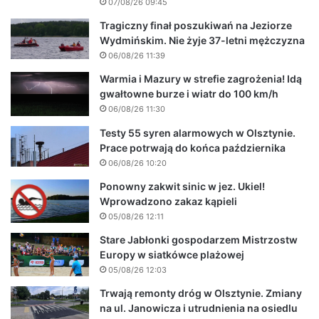
07/08/26 09:45
Tragiczny finał poszukiwań na Jeziorze
Wydmińskim. Nie żyje 37-letni mężczyzna
06/08/26 11:39
Warmia i Mazury w strefie zagrożenia! Idą
gwałtowne burze i wiatr do 100 km/h
06/08/26 11:30
Testy 55 syren alarmowych w Olsztynie.
Prace potrwają do końca października
06/08/26 10:20
Ponowny zakwit sinic w jez. Ukiel!
Wprowadzono zakaz kąpieli
05/08/26 12:11
Stare Jabłonki gospodarzem Mistrzostw
Europy w siatkówce plażowej
05/08/26 12:03
Trwają remonty dróg w Olsztynie. Zmiany
na ul. Janowicza i utrudnienia na osiedlu