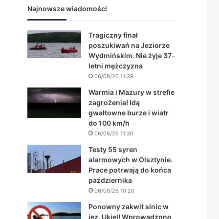
Najnowsze wiadomości
Tragiczny finał
poszukiwań na Jeziorze
Wydmińskim. Nie żyje 37-
letni mężczyzna
06/08/26 11:39
Warmia i Mazury w strefie
zagrożenia! Idą
gwałtowne burze i wiatr
do 100 km/h
06/08/26 11:30
Testy 55 syren
alarmowych w Olsztynie.
Prace potrwają do końca
października
06/08/26 10:20
Ponowny zakwit sinic w
jez. Ukiel! Wprowadzono