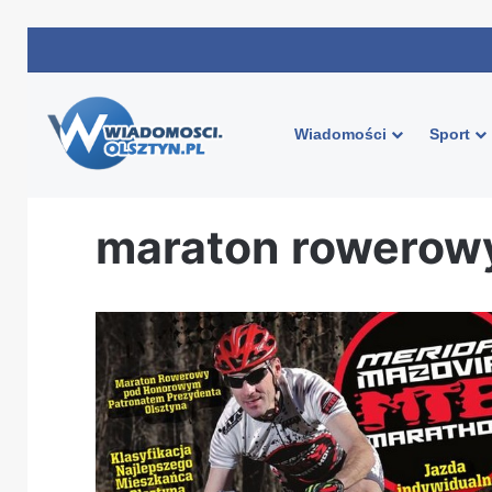
Wiadomości
Sport
Strona główna
/
maraton rowerowy olsztyn
maraton rowerowy